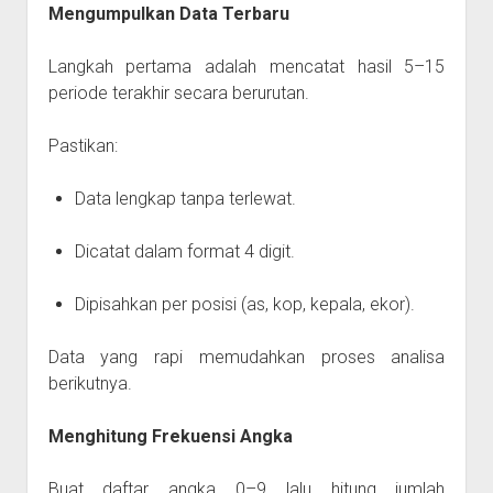
Mengumpulkan Data Terbaru
Langkah pertama adalah mencatat hasil 5–15
periode terakhir secara berurutan.
Pastikan:
Data lengkap tanpa terlewat.
Dicatat dalam format 4 digit.
Dipisahkan per posisi (as, kop, kepala, ekor).
Data yang rapi memudahkan proses analisa
berikutnya.
Menghitung Frekuensi Angka
Buat daftar angka 0–9 lalu hitung jumlah