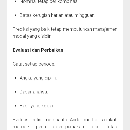
Nominal tetap per kombinasi.
Batas kerugian harian atau mingguan.
Prediksi yang baik tetap membutuhkan manajemen
modal yang disiplin.
Evaluasi dan Perbaikan
Catat setiap periode:
Angka yang dipilih.
Dasar analisa.
Hasil yang keluar.
Evaluasi rutin membantu Anda melihat apakah
metode perlu disempurnakan atau tetap