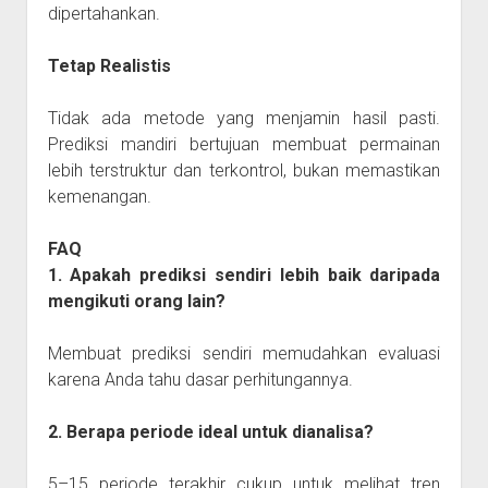
dipertahankan.
Tetap Realistis
Tidak ada metode yang menjamin hasil pasti.
Prediksi mandiri bertujuan membuat permainan
lebih terstruktur dan terkontrol, bukan memastikan
kemenangan.
FAQ
1. Apakah prediksi sendiri lebih baik daripada
mengikuti orang lain?
Membuat prediksi sendiri memudahkan evaluasi
karena Anda tahu dasar perhitungannya.
2. Berapa periode ideal untuk dianalisa?
5–15 periode terakhir cukup untuk melihat tren