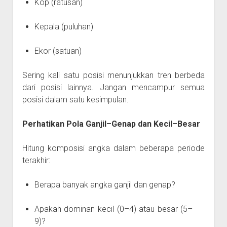
Kop (ratusan)
Kepala (puluhan)
Ekor (satuan)
Sering kali satu posisi menunjukkan tren berbeda
dari posisi lainnya. Jangan mencampur semua
posisi dalam satu kesimpulan.
Perhatikan Pola Ganjil–Genap dan Kecil–Besar
Hitung komposisi angka dalam beberapa periode
terakhir:
Berapa banyak angka ganjil dan genap?
Apakah dominan kecil (0–4) atau besar (5–
9)?