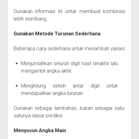
Gunakan informasi ini untuk membuat kombinasi
lebih seimbang.
Gunakan Metode Turunan Sederhana
Beberapa cara sederhana untuk menambah variasi:
Menjumlahkan seluruh digit hasil terakhir lalu
mengambil angka akhir.
Menghitung selisih antar digit untuk
mendapatkan angka turunan.
Gunakan sebagai tambahan, bukan sebagai satu-
satunya dasar prediksi.
Menyusun Angka Main