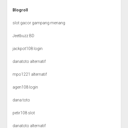
Sidebar
Blogroll
slot gacor gampang menang
Jeetbuzz BD
jackpot108 login
danatoto alternatif
mpo1221 alternatif
agen108 login
dana toto
petir108 slot
danatoto alternatif