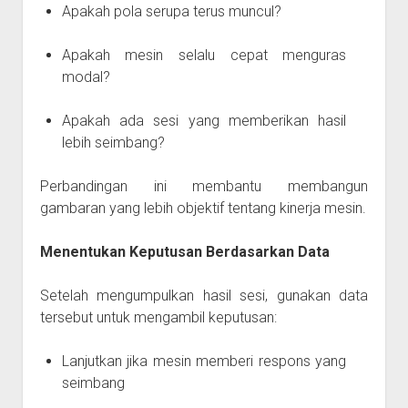
Apakah pola serupa terus muncul?
Apakah mesin selalu cepat menguras
modal?
Apakah ada sesi yang memberikan hasil
lebih seimbang?
Perbandingan ini membantu membangun
gambaran yang lebih objektif tentang kinerja mesin.
Menentukan Keputusan Berdasarkan Data
Setelah mengumpulkan hasil sesi, gunakan data
tersebut untuk mengambil keputusan:
Lanjutkan jika mesin memberi respons yang
seimbang