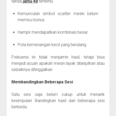
tanda
jamu 4d
tertentu:
Kemunculan simbol scatter meski belum
memicu bonus
Hampir mendapatkan kombinasi besar
Pola kemenangan kecil yang berulang
Frekuensi ini tidak menjamin hasil, tetapi bisa
menjadi acuan apakah mesin layak dilanjutkan atau
sebaiknya ditinggalkan.
Membandingkan Beberapa Sesi
Satu sesi saja belum cukup untuk menarik
kesimpulan. Bandingkan hasil dari beberapa sesi
berbeda: