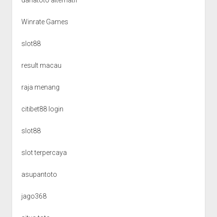
Winrate Games
slot88
result macau
raja menang
citibet88 login
slot88
slot terpercaya
asupantoto
jago368