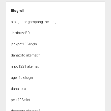
Sidebar
Blogroll
slot gacor gampang menang
Jeetbuzz BD
jackpot108 login
danatoto alternatif
mpo1221 alternatif
agen108 login
dana toto
petir108 slot
danatoto alternatif