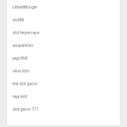
citibet88 login
slot88
slot terpercaya
asupantoto
jago368
situs toto
link slot gacor
raja slot
slot gacor 777