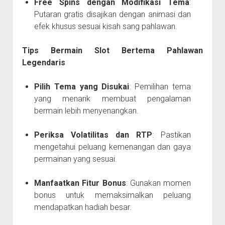
Free Spins dengan Modifikasi Tema
:
Putaran gratis disajikan dengan animasi dan
efek khusus sesuai kisah sang pahlawan.
Tips Bermain Slot Bertema Pahlawan
Legendaris
Pilih Tema yang Disukai
: Pemilihan tema
yang menarik membuat pengalaman
bermain lebih menyenangkan.
Periksa Volatilitas dan RTP
: Pastikan
mengetahui peluang kemenangan dan gaya
permainan yang sesuai.
Manfaatkan Fitur Bonus
: Gunakan momen
bonus untuk memaksimalkan peluang
mendapatkan hadiah besar.