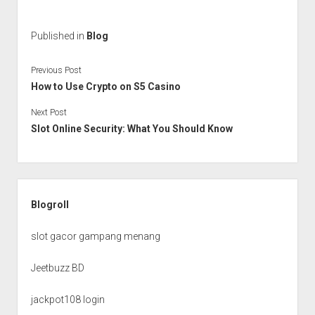
Published in
Blog
Previous Post
How to Use Crypto on S5 Casino
Next Post
Slot Online Security: What You Should Know
Sidebar
Blogroll
slot gacor gampang menang
Jeetbuzz BD
jackpot108 login