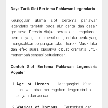
Daya Tarik Slot Bertema Pahlawan Legendaris
Keunggulan utama slot bertema pahlawan
legendaris terletak pada alur cerita dan desain
grafisnya. Pemain diajak merasakan pengalaman
bermain yang lebih imersif dengan latar cerita yang
mengisahkan perjuangan tokoh heroik. Musik latar
dan efek suara biasanya dibuat dramatis untuk
menambah sensasi petualangan.
Contoh Slot Bertema Pahlawan Legendaris
Populer
Age of Heroes
– Mengangkat kisah
pahlawan abad pertengahan dengan simbol
senjata dan perisai.
Warriors of Olympus
– Terinspirasi dari